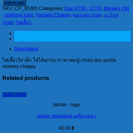
Add to cart
เลี้ยว
SKU:
CP_95365
Categories:
Dax ST50 - ST70
,
Monkey z50
ใส
- stallions baja
,
Yamaha Chappy
,
ของแต่ง chaly
,
อะไหล่
เล็ก
chaly
,
ไฟเลี้ยว
ใส่
ได้
ทุก
รุ่น
Description
(ราคา
ไฟเลี้ยวใส เล็ก ใส่ได้ทุกรุ่น (ราคาต่อคู่) chaly dax gorilla
ต่อ
monkey chappy
คู่)
Related products
chaly
dax
gorilla
monkey
Quick View
chappy
quantity
sticker - logo
sticker takegawa เคลือบหนา
40.00
฿