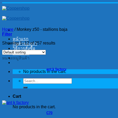
Skip
to
content
Home
/
Monkey z50 - stallions baja
Filter
หน้าแรก
Showing 1–12 of 257 results
สินค้าของเรา
วิธีการสั่งซื้อ
ติดต่อเรา
หมวดหมู่สินค้า
ant k factory
No products in the cart.
Search
for:
Cart
No products in the cart.
C70