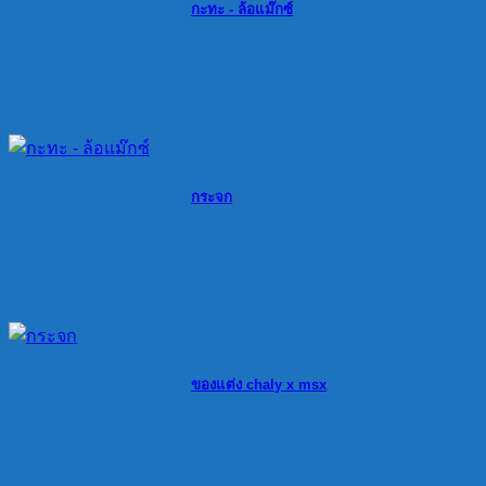
กะทะ - ล้อแม๊กซ์
กระจก
ของแต่ง chaly x msx