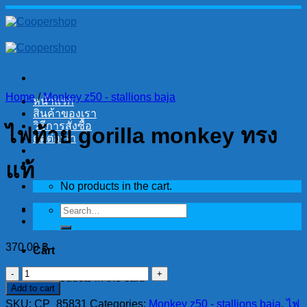
Skip
to
content
Home
/
Monkey z50 - stallions baja
หน้าแรก
สินค้าของเรา
วิธีการสั่งซื้อ
ไฟท้าย gorilla monkey ทรง
ติดต่อเรา
แท้
No products in the cart.
Search
for:
370.00
฿
Cart
ไฟ
No products in the cart.
Add to cart
ท้าย
SKU:
CP_85831
Categories:
Monkey z50 - stallions baja
,
ไฟ
gorilla