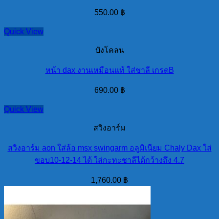
550.00
฿
Quick View
บังโคลน
หน้า dax งานเหมือนแท้ ใส่ชาลี เกรดB
690.00
฿
Quick View
สวิงอาร์ม
สวิงอาร์ม aon ใส่ล้อ msx swingarm อลูมิเนียม Chaly Dax ใส่
ขอบ10-12-14 ได้ ใส่กะทะชาลีได้กว้างถึง 4.7
1,760.00
฿