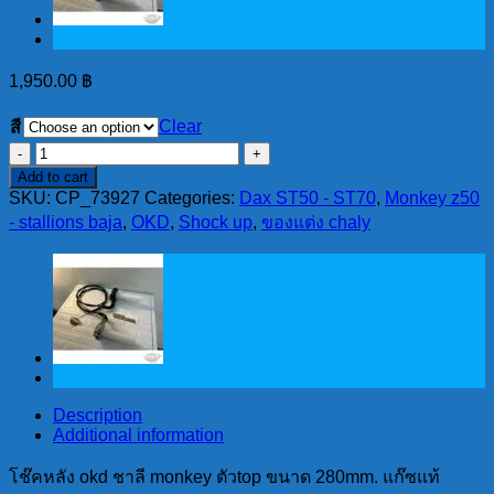
1,950.00
฿
Clear
สี
โช๊
Add to cart
คห
SKU:
CP_73927
Categories:
Dax ST50 - ST70
,
Monkey z50
ลัง
- stallions baja
,
OKD
,
Shock up
,
ของแต่ง chaly
okd
ชาลี
monkey
ตัวtop
ขนาด
280mm.
แก๊ซ
แท้
Description
quantity
Additional information
โช๊คหลัง okd ชาลี monkey ตัวtop ขนาด 280mm. แก๊ซแท้