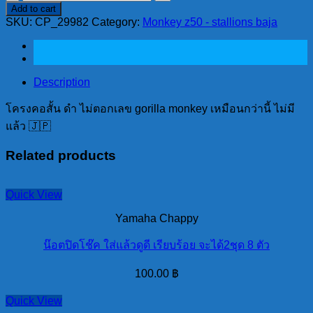
Add to cart
คอ
SKU:
CP_29982
Category:
Monkey z50 - stallions baja
สั้น
ดำ
ไม่
ตอก
Description
เลข
โครงคอสั้น ดำ ไม่ตอกเลข gorilla monkey เหมือนกว่านี้ ไม่มี
gorilla
แล้ว 🇯🇵
monkey
quantity
Related products
Quick View
Yamaha Chappy
น๊อตปิดโช๊ค ใส่แล้วดูดี เรียบร้อย จะได้2ชุด 8 ตัว
100.00
฿
Quick View