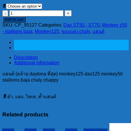
สี
แฮนด์
Add to cart
(คล้าย
SKU:
CP_95127
Categories:
Dax ST50 - ST70
,
Monkey z50
daytona
- stallions baja
,
Monkey125
,
ของแต่ง chaly
,
แฮนด์
ที่สุด)
monkey125
dax125
monkey50
stallions
Description
baja
Additional information
chaly
chappy
แฮนด์ (คล้าย daytona ที่สุด) monkey125 dax125 monkey50
quantity
stallions baja chaly chappy
สี
ดำ, แดง, ไทเท, ค้ำแฮนด์
Related products
Quick
Quick
Quick
Quick
Quick View