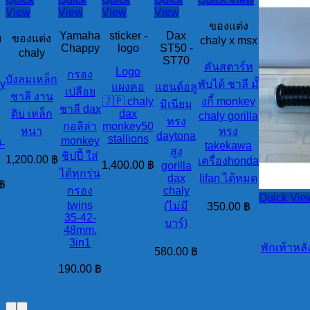
View
View
View
View
ของแต่ง
Yamaha
sticker -
Dax
ม
ของแต่ง
chaly x msx
Chappy
logo
ST50 -
chaly
ST70
คันสตาร์ท
Logo
กรอง
บังลมเหล็ก
ly
พับได้ ชาลี มั้
แผงคอ
แฮนด์อลู
เปลือย
ชาลี งาน
🇯🇵 chaly
งกี้ monkey
มิเนียม
ชาลี dax
ดิบ เหล็ก
dax
chaly gorilla
ทรง
ม
กอลิล่า
monkey50
หนา
ทรง
daytona
stallions
monkey
-
takekawa
สูง
ชิปปี้ ใส่
1,200.00
฿
เครื่องhonda
1,400.00
฿
gorilla
ได้ทุกรุ่น
dax
lifan ได้หมด
฿
กรอง
chaly
Quick Vie
twins
(ไม่มี
350.00
฿
35-42-
บาร์)
48mm.
3in1
พักเท้าหลั
580.00
฿
190.00
฿