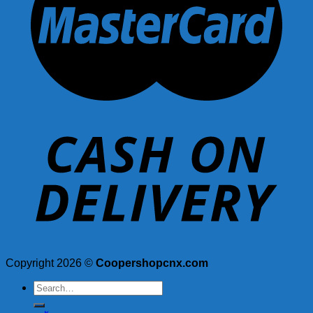
Copyright 2026 ©
Coopershopcnx.com
Search
for: