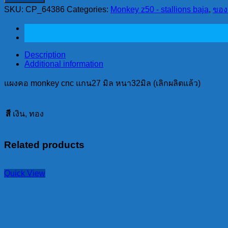
cnc
SKU:
CP_64386
Categories:
Monkey z50 - stallions baja
,
ของ
แกน27
มิล
หนา32มิล
Description
(เลิก
Additional information
ผลิต
แล้ว)
แผงคอ monkey cnc แกน27 มิล หนา32มิล (เลิกผลิตแล้ว)
quantity
สี
เงิน, ทอง
Related products
Quick View