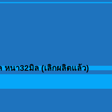
หนา32มิล (เลิกผลิตแล้ว)