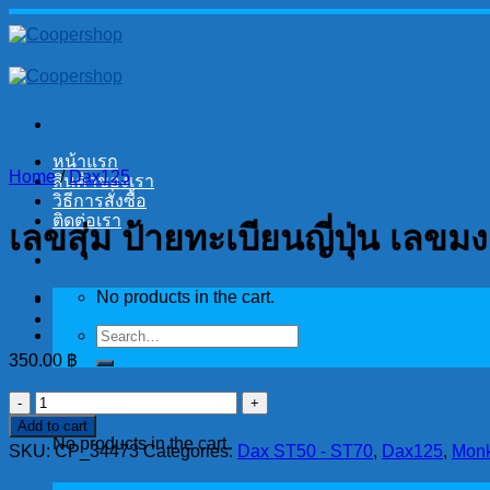
Skip
to
content
หน้าแรก
Home
/
Dax125
สินค้าของเรา
วิธีการสั่งซื้อ
ติดต่อเรา
เลขสุ่ม ป้ายทะเบียนญี่ปุ่น เล
No products in the cart.
Search
for:
350.00
฿
Cart
เลข
Add to cart
สุ่ม
No products in the cart.
SKU:
CP_34473
Categories:
Dax ST50 - ST70
,
Dax125
,
Monk
ป้าย
ทะเบียน