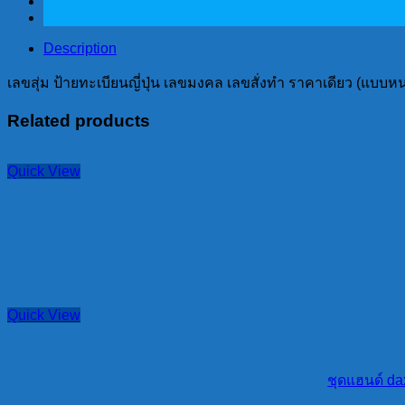
ญี่ปุ่น
เลข
Description
มงคล
เลขสุ่ม ป้ายทะเบียนญี่ปุ่น เลขมงคล เลขสั่งทำ ราคาเดียว (แบบห
เลข
สั่ง
Related products
ทำ
ราคา
Quick View
เดียว(แบบ
หนา)
quantity
Quick View
ชุดแฮนด์ da