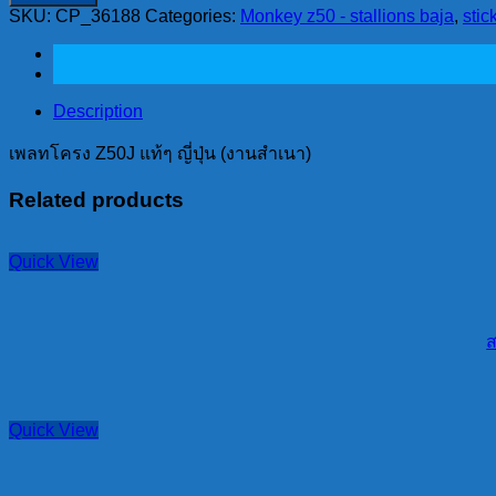
โครง
SKU:
CP_36188
Categories:
Monkey z50 - stallions baja
,
stic
Z50J
แท้ๆ
ญี่ปุ่น
(งาน
Description
สำเนา)
เพลทโครง Z50J แท้ๆ ญี่ปุ่น (งานสำเนา)
quantity
Related products
Quick View
ส
Quick View