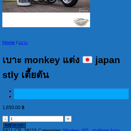
Home
/
เบาะ
เบาะ monkey แต่ง
japan
stly เตี้ยตัน
1,650.00
฿
เบาะ
Add to cart
monkey
SKU:
CP_28115
Categories:
Monkey z50 - stallions baja
,