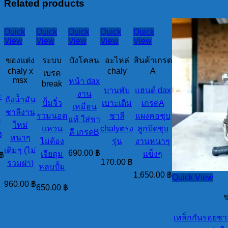
Related products
Quick
Quick
Quick
Quick
Quick
View
View
View
View
View
ของแต่ง
ระบบ
บังโคลน
อะไหล่
สินค้าเกรด
-
chaly x
chaly
A
เบรค
msx
หน้า dax
break
บานพับ
แฮนด์ dax
งาน
ะ
ถังน้ำมัน
ปั้มจิ๋ว
เบาะเดิม
เกรดA
เหมือน
ชาลีงาน
รวมนอต
ชาลี
แผงคอชุบ
แท้ ใส่ชา
ป
ใหม่
แหวน
chalyตรง
ลูกบิดชุบ
ลี เกรดB
ง
หนาๆ
ไม่ต้อง
รุ่น
งานหนาๆ
เดิมๆ (ไม่
690.00
฿
เจียดุม
แข็งๆ
฿
170.00
฿
รวมฝา)
หลบปั้ม
1,650.00
฿
Quick View
960.00
฿
650.00
฿
ข
เหล็กกันรอยชา