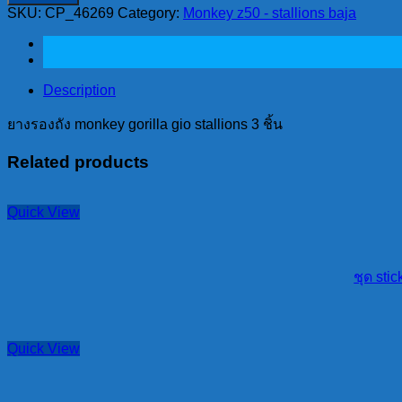
รอง
SKU:
CP_46269
Category:
Monkey z50 - stallions baja
ถัง
monkey
gorilla
gio
stallions
Description
3
ยางรองถัง monkey gorilla gio stallions 3 ชิ้น
ชิ้น
quantity
Related products
Quick View
ชุด sti
Quick View