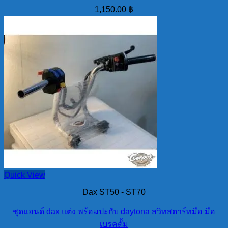
1,150.00
฿
Quick View
Dax ST50 - ST70
ชุดแฮนด์ dax แต่ง พร้อมปะกับ daytona สวิทสตาร์ทมือ มือ
เบรคดั้ม