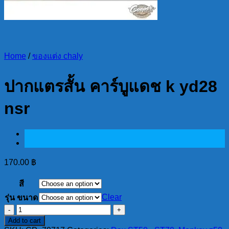
Home
/
ของแต่ง chaly
ปากแตรสั้น คาร์บูแดช k yd28
nsr
170.00
฿
สี
Clear
รุ่น ขนาด
ปากแตร
Add to cart
สั้น