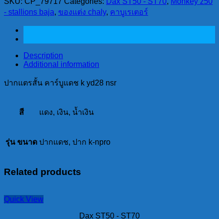
SKU:
CP_79717
Categories:
Dax ST50 - ST70
,
Monkey z50
คาร์บู
- stallions baja
,
ของแต่ง chaly
,
คาบูเรเตอร์
แดช
k
yd28
nsr
quantity
Description
Additional information
ปากแตรสั้น คาร์บูแดช k yd28 nsr
สี
แดง, เงิน, น้ำเงิน
รุ่น ขนาด
ปากแดช, ปาก k-npro
Related products
Quick View
Dax ST50 - ST70