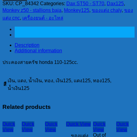
SKU:
CP_84342
Categories:
Dax ST50 - ST70
,
Dax125
,
สาย
Monkey z50 - stallions baja
,
Monkey125
,
ของแต่ง chaly
,
ของ
ครัช
แต่ง cnc
,
เครื่องยนต์ - อะไหล่
honda
110-
125cc.
quantity
Description
Additional information
ประคองสายครัช honda 110-125cc.
เงิน, แดง, น้ำเงิน, ทอง, เงิน125, แดง125, ทอง125,
สี
น้ำเงิน125
Related products
Quick
Quick
Quick
Quick View
Quick
Quick
View
View
View
View
View
Out of
ของแต่ง