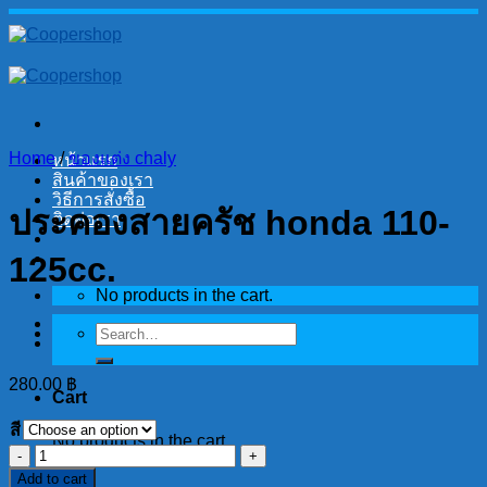
Skip
to
content
Home
/
ของแต่ง chaly
หน้าแรก
สินค้าของเรา
วิธีการสั่งซื้อ
ประคองสายครัช honda 110-
ติดต่อเรา
125cc.
No products in the cart.
Search
for:
280.00
฿
Cart
สี
No products in the cart.
ประ
Add to cart
คอง