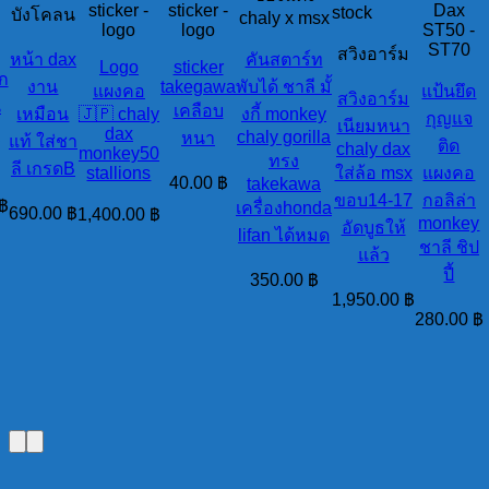
sticker -
sticker -
Dax
stock
บังโคลน
chaly x msx
logo
logo
ST50 -
ST70
สวิงอาร์ม
หน้า dax
คันสตาร์ท
Logo
sticker
็ก
งาน
takegawa
พับได้ ชาลี มั้
แผงคอ
แป้นยึด
สวิงอาร์ม
น
เคลือบ
เหมือน
🇯🇵 chaly
งกี้ monkey
กุญแจ
เนียมหนา
ก
dax
chaly gorilla
หนา
แท้ ใส่ชา
ติด
chaly dax
monkey50
ทรง
ลี เกรดB
stallions
ใส่ล้อ msx
แผงคอ
40.00
฿
takekawa
ขอบ14-17
กอลิล่า
฿
เครื่องhonda
690.00
฿
1,400.00
฿
monkey
อัดบูธให้
lifan ได้หมด
ชาลี ชิป
แล้ว
ปี้
350.00
฿
1,950.00
฿
280.00
฿