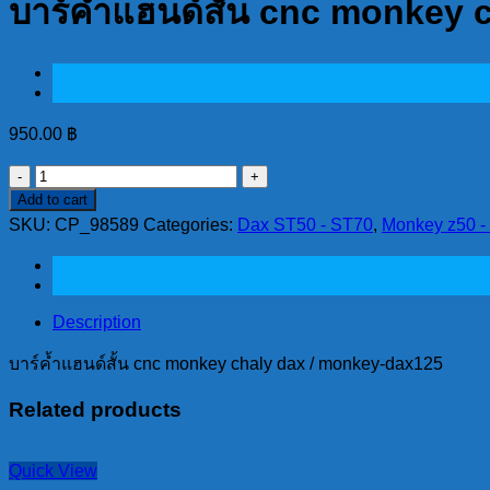
บาร์ค้ำแฮนด์สั้น cnc monkey
950.00
฿
บาร์
Add to cart
ค้ำ
SKU:
CP_98589
Categories:
Dax ST50 - ST70
,
Monkey z50 - 
แฮนด์
สั้น
cnc
monkey
chaly
Description
dax
/
บาร์ค้ำแฮนด์สั้น cnc monkey chaly dax / monkey-dax125
monkey-
dax125
Related products
quantity
Quick View