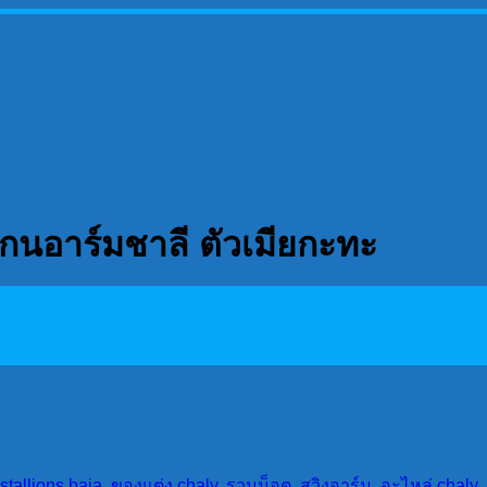
ยแกนอาร์มชาลี ตัวเมียกะทะ
stallions baja
,
ของแต่ง chaly
,
รวมน็อต
,
สวิงอาร์ม
,
อะไหล่ chaly