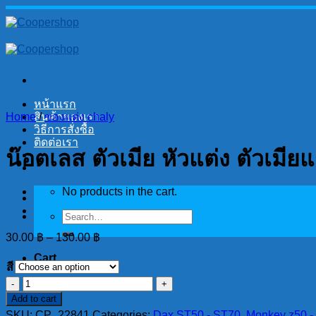
Skip
to
content
หน้าแรก
Home
สินค้าของเรา
/
ของแต่ง chaly
วิธีการสั่งซื้อ
ติดต่อเรา
น๊อตเลส ตัวเมีย หัวแต่ง ตัวเมี
No products in the cart.
Search
for:
30.00
฿
–
130.00
฿
Cart
สี
น๊อตเลส
No products in the cart.
Add to cart
ตัว
SKU:
CP_22841
Categories:
Dax ST50 - ST70
,
Monkey z50 - 