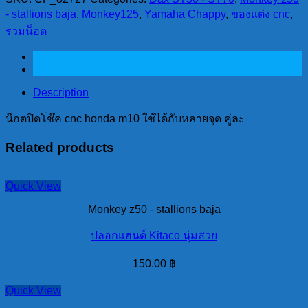
โช๊ค
- stallions baja
,
Monkey125
,
Yamaha Chappy
,
ของแต่ง cnc
,
cnc
รวมน็อต
honda
m10
ใช้ได้
กับ
Description
หลาย
จุด
น๊อตปิดโช๊ค cnc honda m10 ใช้ได้กับหลายจุด คู่ละ
คู่
Related products
ละ
quantity
Quick View
Monkey z50 - stallions baja
ปลอกแฮนด์ Kitaco นุ่มสวย
150.00
฿
Quick View