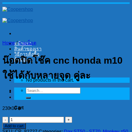
Skip
to
content
Home
/
รวมน็อต
หน้าแรก
สินค้าของเรา
วิธีการสั่งซื้อ
น๊อตปิดโช๊ค cnc honda m10
ติดต่อเรา
ใช้ได้กับหลายจุด คู่ละ
No products in the cart.
Search
for:
Cart
230.00
฿
No products in the cart.
น๊อต
Add to cart
ปิด
SKU:
CP_82727
Categories:
Dax ST50 - ST70
,
Monkey z50