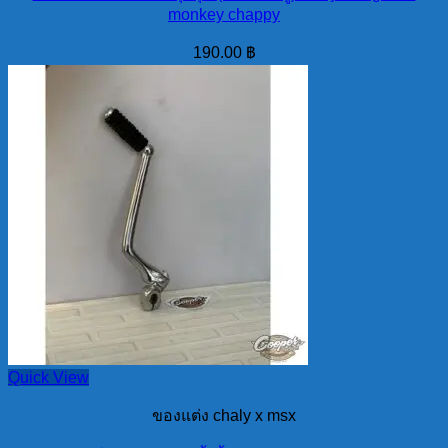
monkey chappy
190.00
฿
Quick View
ของแต่ง chaly x msx