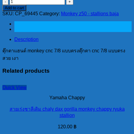
ตุ๊กตา
Add to cart
แฮนด์
SKU:
CP_69445
Category:
Monkey z50 - stallions baja
monkey
cnc
7/8
แบบ
Description
ตรง
quantity
ตุ๊กตาแฮนด์ monkey cnc 7/8 แบบตรงตุ๊กตา cnc 7/8 แบบตรง
สวย เงา
Related products
Quick View
Yamaha Chappy
สายเร่งชาลีเดิม chaly dax gorilla monkey chappy ryuka
stallion
120.00
฿