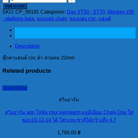
Add to cart
แฮนด์
SKU:
CP_99191
Categories:
Dax ST50 - ST70
,
Monkey z50
cnc
- stallions baja
,
ของแต่ง chaly
,
ของแต่ง cnc
,
แฮนด์
ดำ
สวย
คม
22mm
Description
quantity
ตุ๊กตาแฮนด์ cnc ดำ สวยคม 22mm
Related products
Quick View
สวิงอาร์ม
สวิงอาร์ม aon ใส่ล้อ msx swingarm อลูมิเนียม Chaly Dax ใส่
ขอบ10-12-14 ได้ ใส่กะทะชาลีได้กว้างถึง 4.7
1,760.00
฿