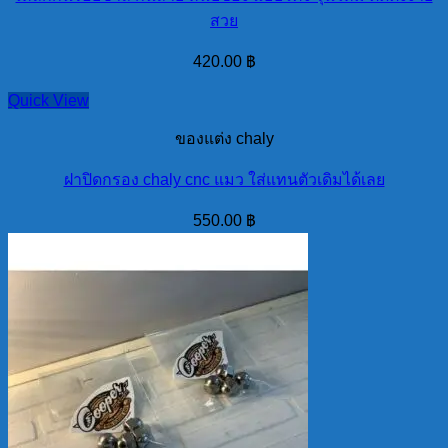
สวย
420.00
฿
Quick View
ของแต่ง chaly
ฝาปิดกรอง chaly cnc แมว ใส่แทนตัวเดิมได้เลย
550.00
฿