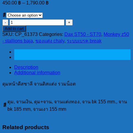
450.00
฿
–
1,790.00
฿
สี
ดุม
Add to cart
หน้า
SKU:
CP_61373
Categories:
Dax ST50 - ST70
,
Monkey z50
ดีส
- stallions baja
,
ของแต่ง chaly
,
ระบบเบรค break
ชาลี
จาน
ดิส
แต่ง
Description
Additional information
รวม
น็อต
ดุมหน้าดีสชาลี จานดิสแต่ง รวมน็อต
quantity
ดุม, จานเงิน, ดุม+จาน, จานแต่งทอง, จาน bk 155 mm., จาน
สี
bk 185 mm, จานเงา 155 mm
Related products