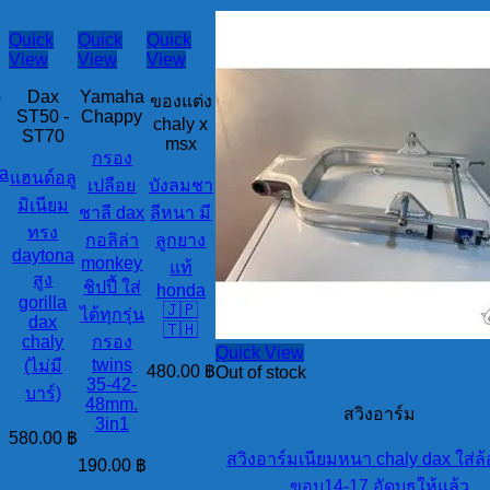
Quick
Quick
Quick
View
View
View
-
Dax
Yamaha
ของแต่ง
ST50 -
Chappy
chaly x
ST70
msx
กรอง
a
แฮนด์อลู
เปลือย
บังลมชา
มิเนียม
ชาลี dax
ลีหนา มี
ทรง
กอลิล่า
ลูกยาง
daytona
monkey
แท้
฿
สูง
ชิปปี้ ใส่
honda
gorilla
🇯🇵
ได้ทุกรุ่น
dax
🇹🇭
chaly
กรอง
Quick View
twins
(ไม่มี
480.00
฿
Out of stock
35-42-
บาร์)
48mm.
สวิงอาร์ม
3in1
580.00
฿
สวิงอาร์มเนียมหนา chaly dax ใส่ล
190.00
฿
ขอบ14-17 อัดบูธให้แล้ว