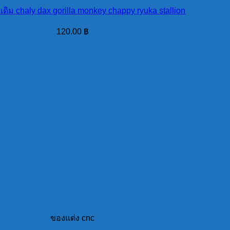
เดิม chaly dax gorilla monkey chappy ryuka stallion
120.00
฿
ของแต่ง cnc