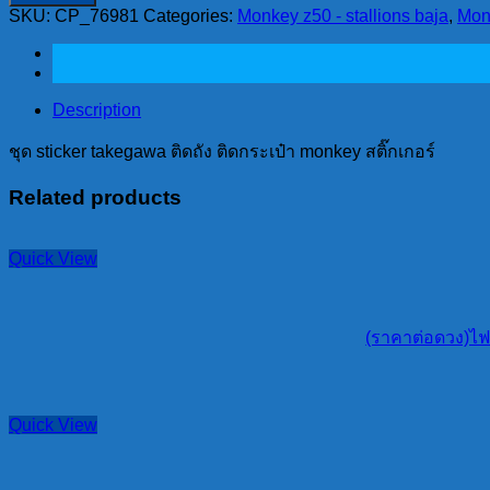
SKU:
takegawa
CP_76981
Categories:
Monkey z50 - stallions baja
,
Mon
ติด
ถัง
ติด
Description
กระเป๋า
monkey
ชุด sticker takegawa ติดถัง ติดกระเป๋า monkey สติ๊กเกอร์
สติ๊กเกอร์
quantity
Related products
Quick View
(ราคาต่อดวง)ไฟเล
Quick View