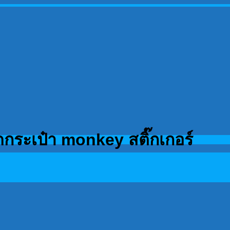
ดกระเป๋า monkey สติ๊กเกอร์