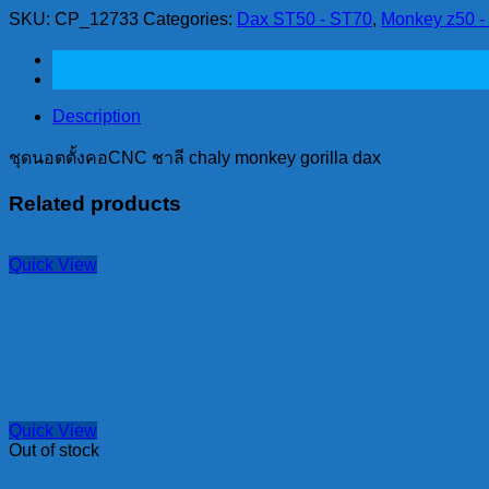
SKU:
CP_12733
Categories:
Dax ST50 - ST70
,
Monkey z50 - 
Description
ชุดนอตตั้งคอCNC ชาลี chaly monkey gorilla dax
Related products
Quick View
Quick View
Out of stock