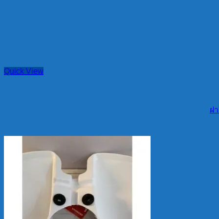
Quick View
ฝา