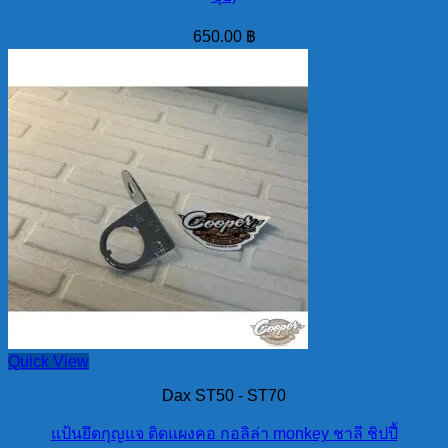
650.00
฿
Quick View
Dax ST50 - ST70
แป้นยึดกุญแจ ติดแผงคอ กอลิล่า monkey ชาลี ชิปปี้