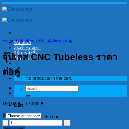
Skip
to
content
Home
/
Monkey z50 - stallions baja
หน้าแรก
สินค้าของเรา
วิธีการสั่งซื้อ
จุ๊ปเลส CNC Tubeless ราคา
ติดต่อเรา
ต่อคู่
No products in the cart.
Search
for:
160.00
฿
–
170.00
฿
Cart
สี
No products in the cart.
จุ๊ปเลส
Add to cart