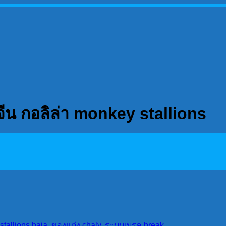
จีน กอลิล่า monkey stallions
stallions baja
,
ของแต่ง chaly
,
ระบบเบรค break