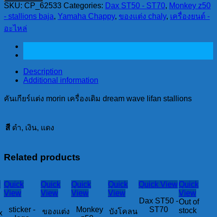
SKU:
CP_62533
Categories:
Dax ST50 - ST70
,
Monkey z50
แต่ง
- stallions baja
,
Yamaha Chappy
,
ของแต่ง chaly
,
เครื่องยนต์ -
morin
อะไหล่
เครื่อง
เดิม
dream
wave
lifan
Description
stallions
Additional information
quantity
คันเกียร์แต่ง morin เครื่องเดิม dream wave lifan stallions
สี
ดำ, เงิน, แดง
Related products
w
Quick
Quick
Quick
Quick
Quick View
Quick
View
View
View
View
View
Dax ST50 -
Out of
sticker -
Monkey
ST70
stock
ของแต่ง
บังโคลน
x