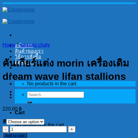
Skip
to
content
Home
/
ของแต่ง chaly
หน้าแรก
สินค้าของเรา
วิธีการสั่งซื้อ
คันเกียร์แต่ง morin เครื่องเดิม
ติดต่อเรา
dream wave lifan stallions
No products in the cart.
Search
for:
220.00
฿
Cart
สี
No products in the cart.
คัน
Add to cart
เกียร์