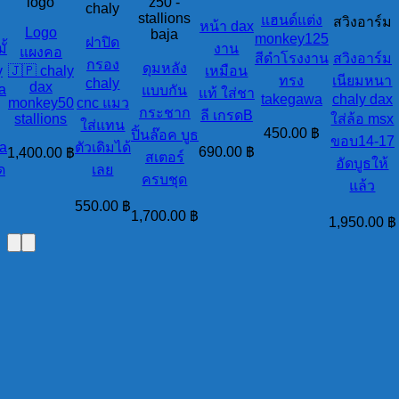
logo
z50 -
chaly
stallions
แฮนด์แต่ง
สวิงอาร์ม
หน้า dax
Logo
baja
monkey125
ฝาปิด
ั้
งาน
แผงคอ
สีดำโรงงาน
สวิงอาร์ม
กรอง
ดุมหลัง
y
🇯🇵 chaly
เหมือน
ทรง
เนียมหนา
chaly
dax
la
แบบกัน
แท้ ใส่ชา
takegawa
chaly dax
monkey50
cnc แมว
กระชาก
ลี เกรดB
stallions
ใส่ล้อ msx
ใส่แทน
450.00
฿
ปิ้นล๊อค บูธ
ขอบ14-17
da
ตัวเดิมได้
690.00
฿
1,400.00
฿
สเตอร์
อัดบูธให้
ด
เลย
ครบชุด
แล้ว
550.00
฿
1,700.00
฿
1,950.00
฿