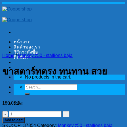
Skip
to
content
หน้าแรก
สินค้าของเรา
วิธีการสั่งซื้อ
Home
/
Monkey z50 - stallions baja
ติดต่อเรา
ขาสตาร์ทตรง ทนทาน สวย
No products in the cart.
Search
for:
180.00
฿
Cart
ขา
No products in the cart.
Add to cart
สตาร์ท
SKU:
CP_37854
Category:
Monkey z50 - stallions baja