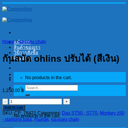
Skip
to
content
Home
/
ของแต่ง chaly
หน้าแรก
สินค้าของเรา
วิธีการสั่งซื้อ
กันสบัด ohlins ปรับได้ (สีเงิน)
ติดต่อเรา
No products in the cart.
Search
1,250.00
฿
for:
กัน
Cart
Add to cart
สบัด
SKU:
CP_76421
Categories:
Dax ST50 - ST70
,
Monkey z50
ohlins
No products in the cart.
- stallions baja
,
กันสบัด
,
ของแต่ง chaly
ปรับ