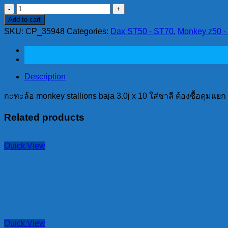
กะ
Add to cart
ทะ
SKU:
CP_35948
Categories:
Dax ST50 - ST70
,
Monkey z50 - 
ล้อ
monkey
stallions
baja
3.0j
Description
x
10
กะทะล้อ monkey stallions baja 3.0j x 10 ใส่ชาลี ต้องซื้อดุมแยก
ใส่
ชาลี
Related products
ต้อง
ซื้อ
Quick View
ดุม
แยก
(ต่อ
ล้อ)
ลาย
กลม
Quick View
quantity