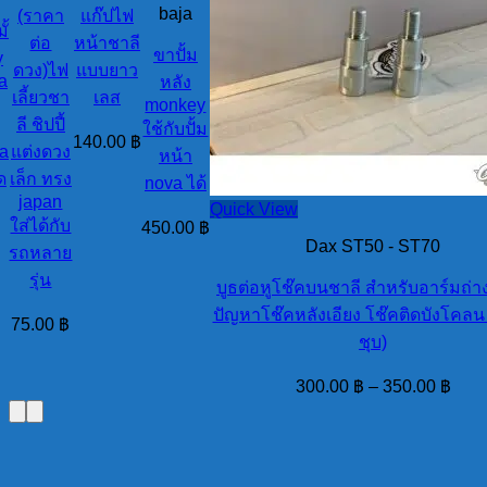
baja
(ราคา
แก๊ปไฟ
ั้
ต่อ
หน้าชาลี
ขาปั้ม
y
ดวง)ไฟ
แบบยาว
la
หลัง
เลี้ยวชา
เลส
monkey
ลี ชิปปี้
ใช้กับปั้ม
140.00
฿
da
แต่งดวง
หน้า
ด
เล็ก ทรง
nova ได้
japan
Quick View
ใส่ได้กับ
450.00
฿
Dax ST50 - ST70
รถหลาย
รุ่น
บูธต่อหูโช๊คบนชาลี สำหรับอาร์มถ่
ปัญหาโช๊คหลังเอียง โช๊คติดบังโคลน 
75.00
฿
ชุบ)
300.00
฿
–
350.00
฿