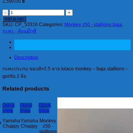
1,590.00
฿
กะ
Add to cart
ทะ
SKU:
CP_53316
Categories:
Monkey z50 - stallions baja
,
ประกบ
กะทะ - ล้อแม๊กซ์
ขอบ8x2.5
ลาย
kitaco
monkey
Description
-
baja
กะทะประกบ ขอบ8×2.5 ลาย kitaco monkey – baja stallions –
stallions
-
gorilla 2 ล้อ
gorilla
2
Related products
ล้อ
quantity
w
Quick
Quick
Quick
View
View
View
Yamaha
Yamaha
Monkey
x
Chappy
Chappy
z50 -
stallions