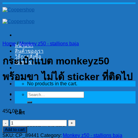
Skip
to
content
Home
/
Monkey z50 - stallions baja
หน้าแรก
สินค้าของเรา
วิธีการสั่งซื้อ
กระเป๋าแบต monkeyz50
ติดต่อเรา
พร้อมขา ไม่ได้ sticker ที่ติดไป
No products in the cart.
Search
for:
450.00
฿
Cart
กระ
No products in the cart.
Add to cart
เป๋า
SKU:
CP_89441
Category:
Monkey z50 - stallions baja