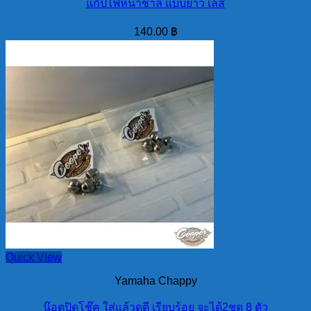
แก๊ปไฟหน้าชาลี แบบยาว เลส
140.00
฿
Quick View
Yamaha Chappy
น๊อตปิดโช๊ค ใส่แล้วดูดี เรียบร้อย จะได้2ชุด 8 ตัว