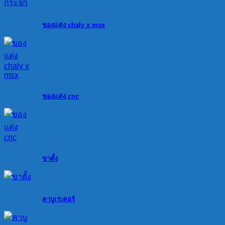
ของแต่ง chaly x msx
ของแต่ง cnc
ขาตั้ง
คาบูเรเตอร์