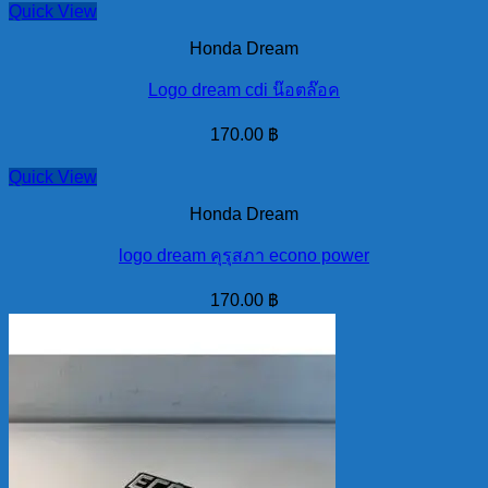
Quick View
Honda Dream
Logo dream cdi น๊อตล๊อค
170.00
฿
Quick View
Honda Dream
logo dream คุรุสภา econo power
170.00
฿