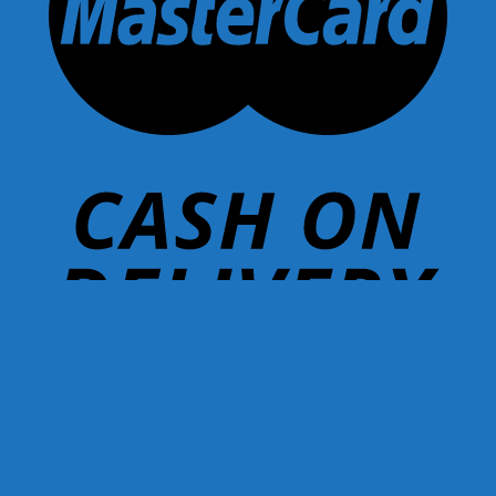
Copyright 2026 ©
Coopershopcnx.com
Search
for:
หน้าแรก