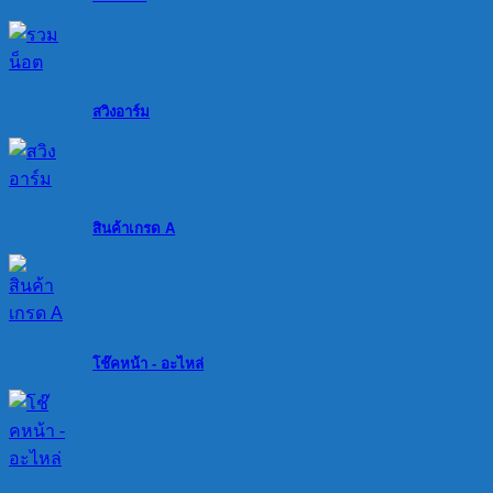
สวิงอาร์ม
สินค้าเกรด A
โช๊คหน้า - อะไหล่