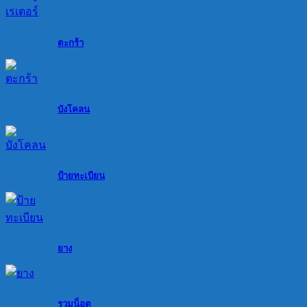
ตะกร้า
บังโคลน
ป้ายทะเบียน
ยาง
รวมน็อต