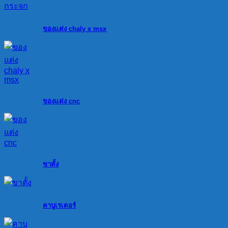
ของแต่ง chaly x msx
ของแต่ง cnc
ขาตั้ง
คาบูเรเตอร์