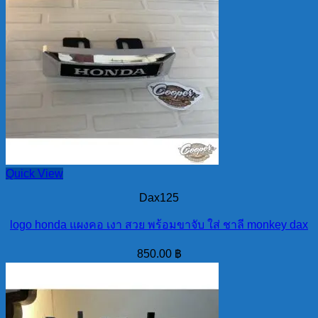
Quick View
Dax125
logo honda แผงคอ เงา สวย พร้อมขาจับ ใส่ ชาลี monkey dax
850.00
฿