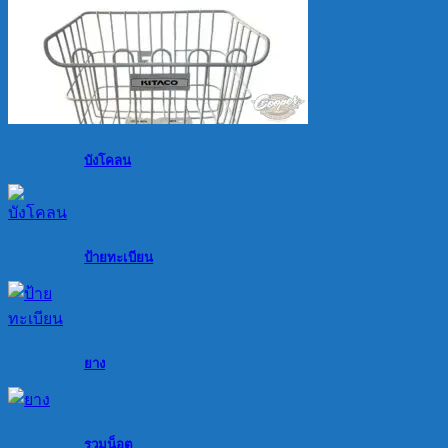
บังโคลน
ป้ายทะเบียน
ยาง
รวมน็อต