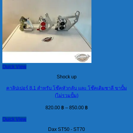
Quick View
Shock up
คาลิปเปอร์ 8.1 สำหรับ โช๊คหัวกลับ และ โช๊คเดิมชาลี ขาปั้ม
(ไม่รวมปั้ม)
820.00
฿
–
850.00
฿
Quick View
Dax ST50 - ST70