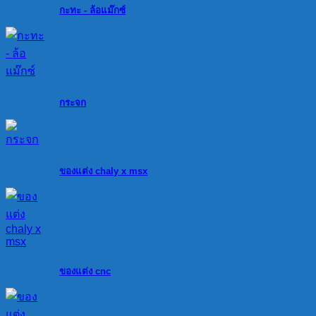
กะทะ - ล้อแม๊กซ์
กระจก
ของแต่ง chaly x msx
ของแต่ง cnc