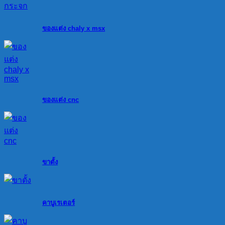
ของแต่ง chaly x msx
ของแต่ง cnc
ขาตั้ง
คาบูเรเตอร์