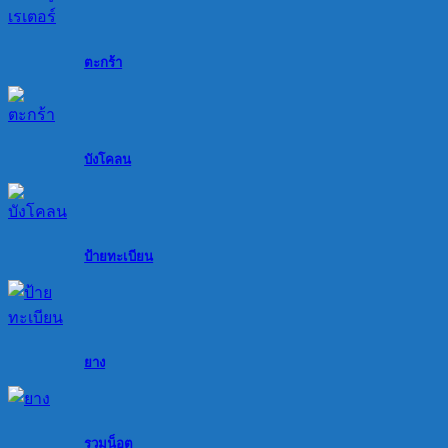
ตะกร้า
บังโคลน
ป้ายทะเบียน
ยาง
รวมน็อต