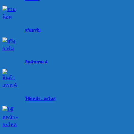
สวิงอาร์ม
สินค้าเกรด A
โช๊คหน้า - อะไหล่