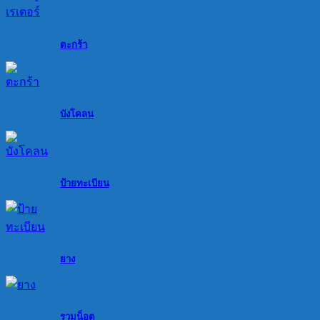
ตะกร้า
บังโคลน
ป้ายทะเบียน
ยาง
รวมน็อต