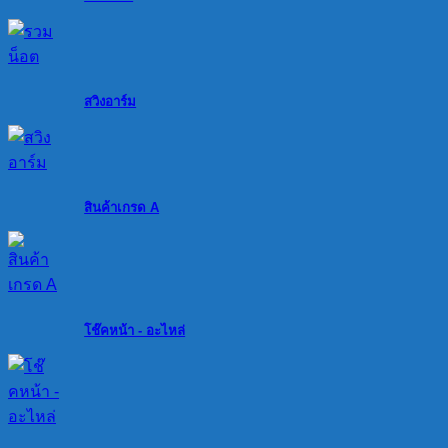
สวิงอาร์ม
สินค้าเกรด A
โช๊คหน้า - อะไหล่