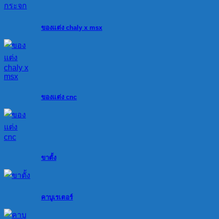
ของแต่ง chaly x msx
ของแต่ง cnc
ขาตั้ง
คาบูเรเตอร์