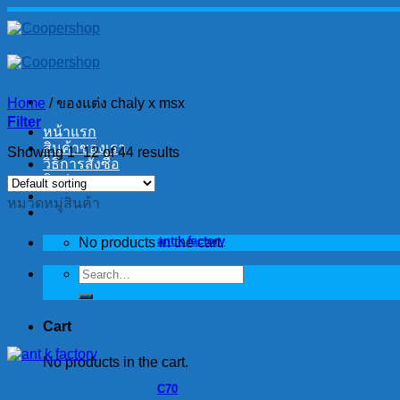
Skip
to
content
Home
/
ของแต่ง chaly x msx
Filter
หน้าแรก
สินค้าของเรา
Showing 1–12 of 44 results
วิธีการสั่งซื้อ
ติดต่อเรา
หมวดหมู่สินค้า
ant k factory
No products in the cart.
Search
for:
Cart
No products in the cart.
C70