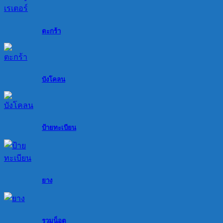
ตะกร้า
บังโคลน
ป้ายทะเบียน
ยาง
รวมน็อต