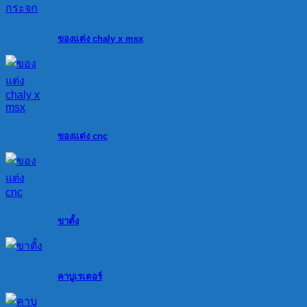
ของแต่ง chaly x msx
ของแต่ง cnc
ขาตั้ง
คาบูเรเตอร์