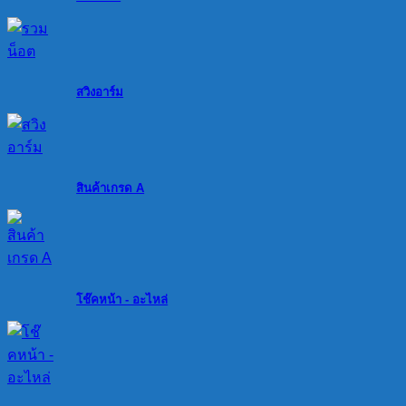
สวิงอาร์ม
สินค้าเกรด A
โช๊คหน้า - อะไหล่