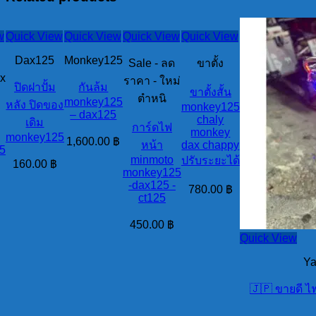
w
Quick View
Quick View
Quick View
Quick View
Dax125
Monkey125
Sale - ลด
ขาตั้ง
sx
ราคา - ใหม่
ปิดฝาปั้ม
กันล้ม
ขาตั้งสั้น
ตำหนิ
monkey125
หลัง ปิดของ
monkey125
– dax125
chaly
เดิม
การ์ดไฟ
monkey
monkey125
1,600.00
฿
หน้า
dax chappy
5
minmoto
ปรับระยะได้
160.00
฿
monkey125
-dax125 -
780.00
฿
ct125
450.00
฿
Quick View
Y
🇯🇵 ขายดี ไฟ