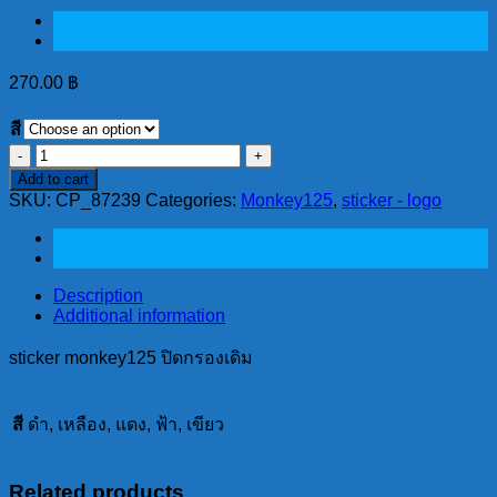
270.00
฿
สี
sticker
monkey125
Add to cart
ปิด
SKU:
CP_87239
Categories:
Monkey125
,
sticker - logo
กรอง
เดิม
quantity
Description
Additional information
sticker monkey125 ปิดกรองเดิม
สี
ดำ, เหลือง, แดง, ฟ้า, เขียว
Related products