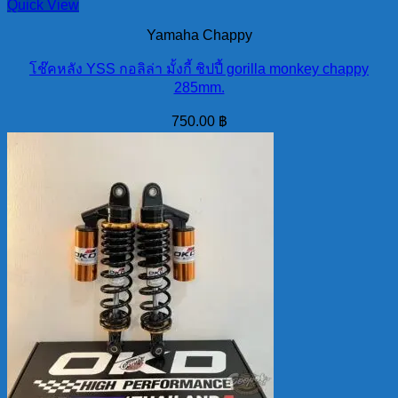
Quick View
Yamaha Chappy
โช๊คหลัง YSS กอลิล่า มั้งกี้ ชิปปี้ gorilla monkey chappy
285mm.
750.00
฿