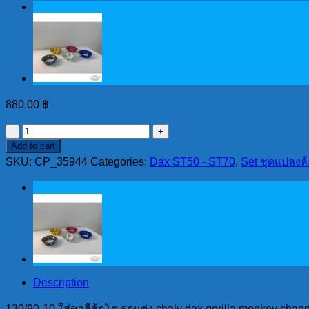
880.00
฿
130/90-
10
Add to cart
ใส่
SKU:
CP_35944
Categories:
Dax ST50 - ST70
,
Set ชุดแปลงล้
ชา
ลี
ล้อ
โต
รถ
แต่ง
chaly
Description
dax
gorilla
130/90-10 ใส่ชาลีล้อโต รถแต่ง chaly dax gorilla monkey chappy