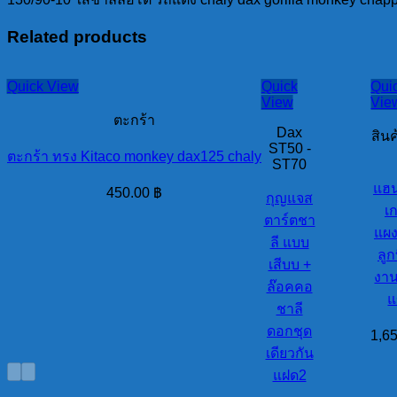
monkey
chappy
Related products
ต่อ
เส้น(ยางลบ
ยี่ห้อ)
Quick View
Quick
Qui
quantity
View
Vie
ตะกร้า
Dax
สิน
ST50 -
ตะกร้า ทรง Kitaco monkey dax125 chaly
ST70
แฮน
450.00
฿
กุญแจส
เ
ตาร์ตชา
แผง
ลี แบบ
ลูก
เสีบบ +
งา
ล๊อคคอ
แ
ชาลี
ดอกชุด
1,6
เดียวกัน
แฝด2