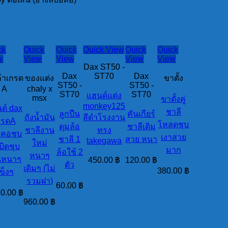
ck
Quick
Quick
Quick View
Quick
Quick
w
View
View
View
View
Dax ST50 -
Dax
ST70
Dax
ค้าเกรด
ของแต่ง
ขาตั้ง
ST50 -
ST50 -
A
chaly x
ST70
ST70
แฮนด์แต่ง
msx
ขาตั้งคู่
monkey125
ด์ dax
ชาลี
ลูกปืน
คันเกียร์
ถังน้ำมัน
สีดำโรงงาน
กรดA
โหลดชุบ
ดุมล้อ
ชาลีเดิม
ชาลีงาน
ทรง
คอชุบ
เงาสวย
ชาลี 1
สวย หนา
takegawa
ใหม่
บิดชุบ
มาก
ล้อใช้ 2
หนาๆ
นหนาๆ
450.00
฿
120.00
฿
ตัว
เดิมๆ (ไม่
380.00
฿
ข็งๆ
รวมฝา)
60.00
฿
50.00
฿
960.00
฿