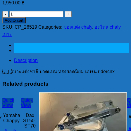
1,950.00
฿
🇯🇵
เบาะ
Add to cart
SKU:
แต่ง
CP_26519
Categories:
ของแต่ง chaly
,
อะไหล่ chaly
,
เบาะ
ชาลี
ปาด
แบน
ทรง
Description
ยอด
นิยม
🇯🇵เบาะแต่งชาลี ปาดแบน ทรงยอดนิยม แบรน ridercnx
แบรน
Related products
ridercnx
quantity
w
Quick
Quick
Q
View
View
V
Yamaha
Dax
ส
x
Chappy
ST50 -
ST70
ส