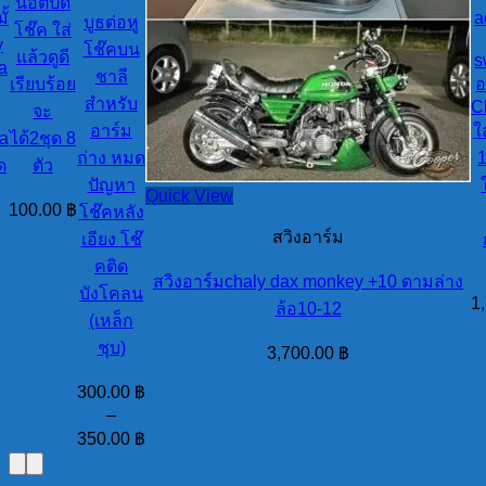
น๊อตปิด
ั้
a
บูธต่อหู
โช๊ค ใส่
y
โช๊คบน
แล้วดูดี
s
la
ชาลี
เรียบร้อย
อ
สำหรับ
C
จะ
อาร์ม
ใ
da
ได้2ชุด 8
ถ่าง หมด
1
ด
ตัว
ปัญหา
Quick View
100.00
฿
โช๊คหลัง
สวิงอาร์ม
เอียง โช๊
คติด
สวิงอาร์มchaly dax monkey +10 ดามล่าง
บังโคลน
1
ล้อ10-12
(เหล็ก
ชุบ)
3,700.00
฿
300.00
฿
–
350.00
฿