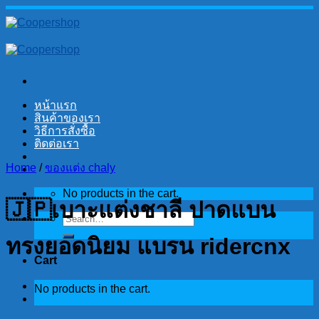
Skip
to
content
หน้าแรก
สินค้าของเรา
วิธีการสั่งซื้อ
ติดต่อเรา
Home
/
ของแต่ง chaly
No products in the cart.
🇯🇵เบาะแต่งชาลี ปาดแบน
Search
for:
ทรงยอดนิยม แบรน ridercnx
Cart
No products in the cart.