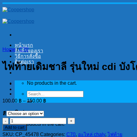
Skip
to
content
หน้าแรก
Home
/
C70
สินค้าของเรา
วิธีการสั่งซื้อ
ติดต่อเรา
ไฟท้ายเดิมชาลี รุ่นใหม่ cdi บ
No products in the cart.
Search
for:
100.00
฿
–
150.00
฿
Cart
สี
ไฟ
No products in the cart.
Add to cart
ท้าย
SKU:
CP_45478
Categories:
C70
,
อะไหล่ chaly
,
ไฟท้าย
เดิม