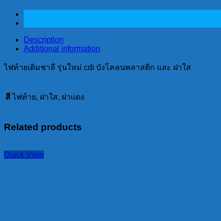
ชาลี
รุ่น
ใหม่
Description
cdi
Additional information
บังโคลน
ไฟท้ายเดิมชาลี รุ่นใหม่ cdi บังโคลนพลาสติก และ ฝาใส
พลาสติก
และ
ฝาใส
สี
ไฟท้าย, ฝาใส, ฝาแดง
quantity
Related products
Quick View