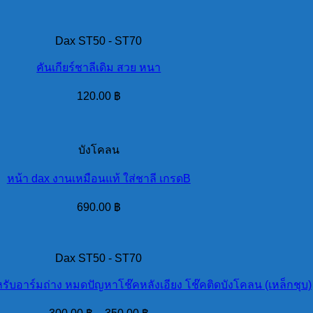
Dax ST50 - ST70
คันเกียร์ชาลีเดิม สวย หนา
120.00
฿
บังโคลน
หน้า dax งานเหมือนแท้ ใส่ชาลี เกรดB
690.00
฿
Dax ST50 - ST70
หรับอาร์มถ่าง หมดปัญหาโช๊คหลังเอียง โช๊คติดบังโคลน (เหล็กชุบ)