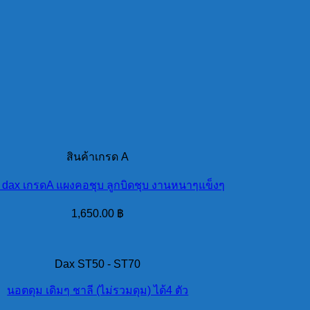
สินค้าเกรด A
 dax เกรดA แผงคอชุบ ลูกบิดชุบ งานหนาๆแข็งๆ
1,650.00
฿
Dax ST50 - ST70
นอตดุม เดิมๆ ชาลี (ไม่รวมดุม) ได้4 ตัว