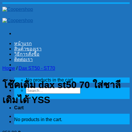
Skip
to
content
หน้าแรก
สินค้าของเรา
วิธีการสั่งซื้อ
ติดต่อเรา
Home
/
Dax ST50 - ST70
No products in the cart.
โช๊คเดิม dax st50 70 ใส่ชาลี
Search
for:
เดิมได้ YSS
Cart
No products in the cart.