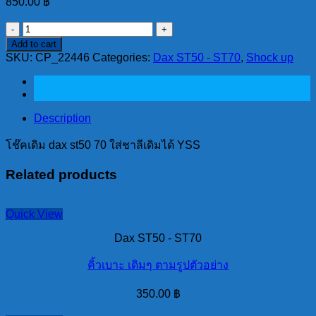
850.00
฿
โช๊ค
Add to cart
เดิม
SKU:
CP_22446
Categories:
Dax ST50 - ST70
,
Shock up
dax
st50
70
ใส่
Description
ชา
ลี
โช๊คเดิม dax st50 70 ใส่ชาลีเดิมได้ YSS
เดิม
Related products
ได้
YSS
quantity
Quick View
Dax ST50 - ST70
คิ้วเบาะ เดิมๆ ตามรูปตัวอย่าง
350.00
฿