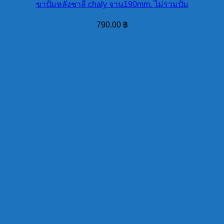
ขาปั้มหลังชาลี chaly จาน190mm. ไม่รวมปั้ม
790.00
฿