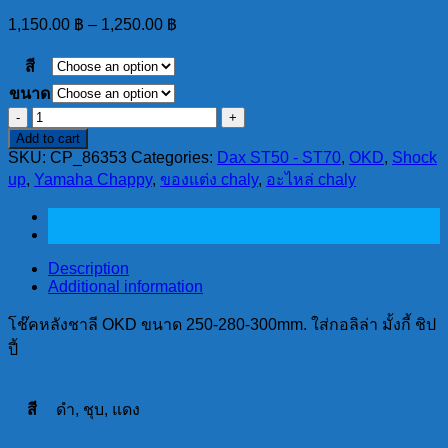
1,150.00
฿
–
1,250.00
฿
สี
ขนาด
โช๊
Add to cart
คห
SKU:
CP_86353
Categories:
Dax ST50 - ST70
,
OKD
,
Shock
ลัง
up
,
Yamaha Chappy
,
ของแต่ง chaly
,
อะไหล่ chaly
ชาลี
OKD
ขนาด
250-
Description
280-
Additional information
300mm.
ใส่
โช๊คหลังชาลี OKD ขนาด 250-280-300mm. ใส่กอลิล่า มั้งกี้ ชิป
กอ
ปี้
ลิ
ล่า
สี
ดำ, ชุบ, แดง
มั้
งกี้