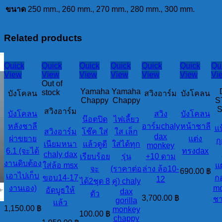
ชิป
ขนาด
250 mm., 260 mm., 270 mm., 280 mm., 300 mm.
ปี้
quantity
Related products
Quick
Quick
Quick
Quick
Quick
Quick
Qu
View
View
View
View
View
View
Vi
Out of
Yamaha
Yamaha
stock
บังโคลน
สวิงอาร์ม
บังโคลน
Chappy
Chappy
S
S
สวิงอาร์ม
บังโคลน
สวิง
บังโคลน
น๊อตปิด
ไฟเลี้ยว
หลังชาลี
อาร์มchaly
หน้าชาลี
แป
สวิงอาร์ม
โช๊ค ใส่
ใส เล็ก
dax
ผ่าขยาย
แต่ง
ก
เนียมหนา
แล้วดูดี
ใส่ได้ทุก
monkey
6.1 (จะได้
ทรงdax
chaly dax
เรียบร้อย
รุ่น
+10 ดาม
งานดิบต้อง
ใส่ล้อ msx
แ
จะ
(ราคาต่อ
ล่าง ล้อ10-
690.00
฿
เอาไปเก็บ
ขอบ14-17
กอ
12
ได้2ชุด 8
คู่) chaly
งานเอง)
m
อัดบูธให้
dax
ตัว
3,700.00
฿
ชา
gorilla
แล้ว
1,150.00
฿
monkey
100.00
฿
chappy