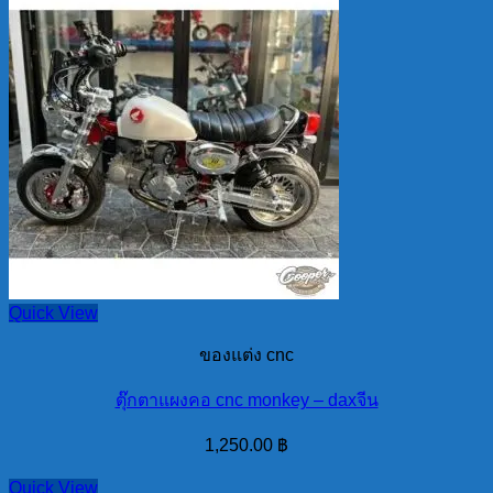
Quick View
ของแต่ง cnc
ตุ๊กตาแผงคอ cnc monkey – daxจีน
1,250.00
฿
Quick View