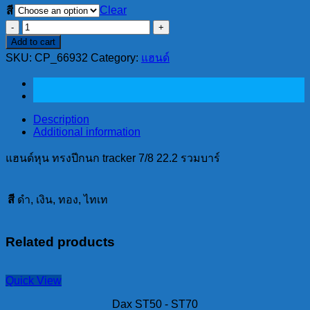
Clear
สี
แฮนด์
Add to cart
หุน
SKU:
CP_66932
Category:
แฮนด์
ทรง
ปีกนก
tracker
7/8
22.2
Description
Additional information
รวม
บาร์
แฮนด์หุน ทรงปีกนก tracker 7/8 22.2 รวมบาร์
quantity
สี
ดำ, เงิน, ทอง, ไทเท
Related products
Quick View
Dax ST50 - ST70