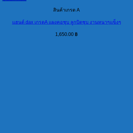
สินค้าเกรด A
แฮนด์ dax เกรดA แผงคอชุบ ลูกบิดชุบ งานหนาๆแข็งๆ
1,650.00
฿