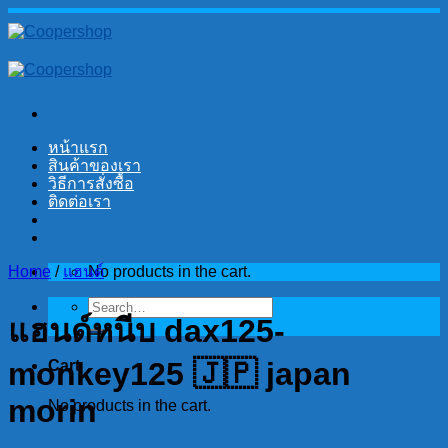
Skip
to
content
หน้าแรก
สินค้าของเรา
วิธีการสั่งซื้อ
ติดต่อเรา
Home
/
แฮนด์
No products in the cart.
Search
แฮนด์หนีบ dax125-
for:
monkey125 🇯🇵 japan
Cart
morin
No products in the cart.