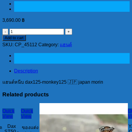
3,690.00
฿
แฮนด์
Add to cart
หนีบ
SKU:
CP_45112
Category:
แฮนด์
dax125-
monkey125
🇯🇵
japan
morin
Description
quantity
แฮนด์หนีบ dax125-monkey125 🇯🇵 japan morin
Related products
Quick
Quick
Q
View
View
V
Dax
Y
ด
ของแต่ง
ST50 -
C