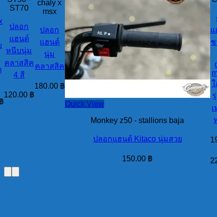
chaly x
ST70
msx
x
ปลอก
ปลอก
แ
แฮนด์
แฮนด์
ช
บ
หนีบนุ่ม
นุ่ม
บ
คลาสสิค
คลาสสิค
ๆ
m
4 สี
ใ
180.00
฿
120.00
฿
ร
฿
Quick View
เ
Monkey z50 - stallions baja
ปลอกแฮนด์ Kitaco นุ่มสวย
1
150.00
฿
2