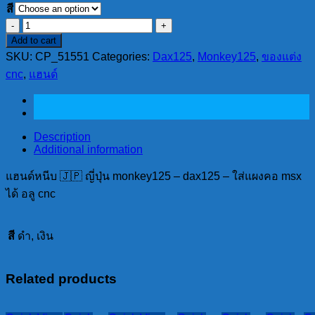
สี
แฮนด์
Add to cart
หนีบ
SKU:
CP_51551
Categories:
Dax125
,
Monkey125
,
ของแต่ง
🇯🇵
cnc
ญี่ปุ่น
,
แฮนด์
monkey125
-
dax125
-
Description
ใส่
Additional information
แผงคอ
msx
แฮนด์หนีบ 🇯🇵 ญี่ปุ่น monkey125 – dax125 – ใส่แผงคอ msx
ได้
ได้ อลู cnc
quantity
สี
ดำ, เงิน
Related products