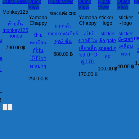
Quick View
Quick
Quick View
Quick
Quick
Quick
Q
View
View
View
View
Monkey125
ของแต่ง cnc
-
Yamaha
Yamaha
sticker -
sticker
Chappy
Chappy
logo
- logo
ท้ายสั้น
ฝาวาล์ว
monkey125
monkey4เกียร์
🇯🇵
sticker
sticker
ป้าย
honda
m
G-craft
ง
ขายดี ไฟ
ล้อ gale
ชุด2 ชิ้น
ทะเบียน
เคลือบ
790.00
฿
เลี้ยวเล็ก
speed คู่
ญี่ปุ่น
หนา
680.00
฿
led UFO
ละ
a
🇯🇵 รา
คู่ 170-
1
คาเบาๆ
40.00
฿
100.00
฿
i
170.00
฿
k
250.00
฿
–
฿