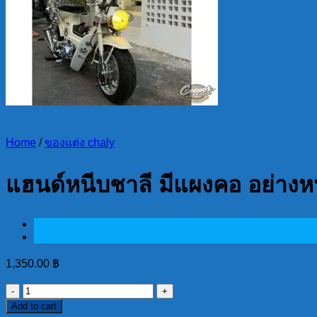
Home
/
ของแต่ง chaly
แฮนด์หนีบชาลี มีแผงคอ อย่างหนา
1,350.00
฿
แฮนด์
Add to cart
หนีบ