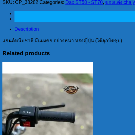
SKU:
CP_38282
Categories:
Dax ST50 - ST70
,
ของแต่ง chaly
ชาลี
มี
แผงคอ
อย่าง
Description
หนา
แฮนด์หนีบชาลี มีแผงคอ อย่างหนา ทรงญี่ปุ่น (ได้ลุกบิดชุบ)
ทรง
ญี่ปุ่น
Related products
(ได้
ลุก
บิด
ชุบ)
quantity