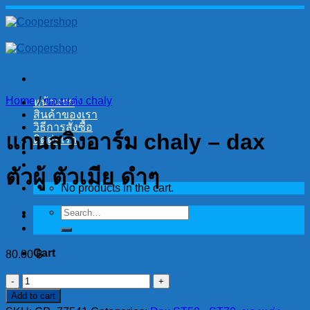
Skip
to
content
Home
/
ของแต่ง chaly
หน้าแรก
สินค้าของเรา
วิธีการสั่งซื้อ
แกนสวิงอาร์ม chaly – dax
ติดต่อเรา
ตัวผู้ ตัวเมีย ดำๆ
No products in the cart.
Search
for:
Cart
80.00
฿
No products in the cart.
แกน
Add to cart
สวิง